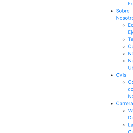
Fr
Sobre
Nosotr
E
Ej
Te
C
No
Nu
Ub
OVIs
C
c
N
Carrera
V
Di
L
Cu