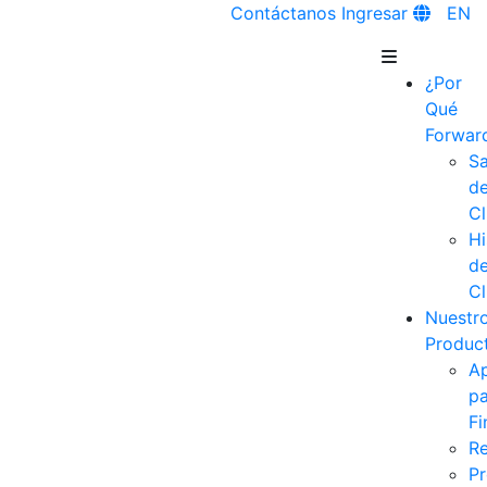
Contáctanos
Ingresar
EN
¿Por
Qué
Forwar
Sa
d
Cl
Hi
d
Cl
Nuestr
Produc
Ap
pa
Fi
R
Pr