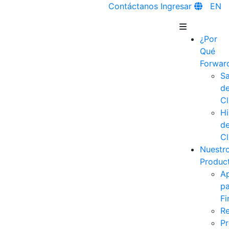
Contáctanos
Ingresar
EN
¿Por
Qué
Forwar
Sa
d
Cl
Hi
d
Cl
Nuestr
Produc
Ap
pa
Fi
R
Pr