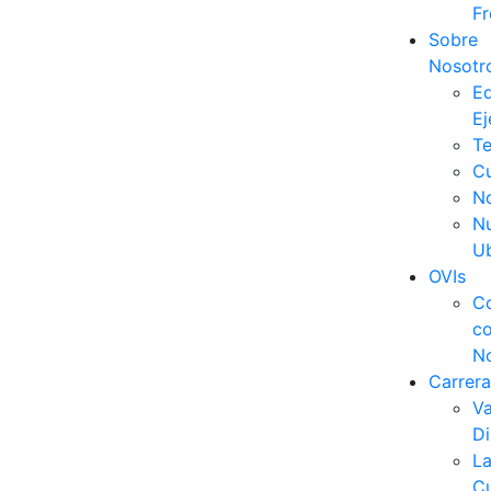
Fr
Sobre
Nosotr
E
Ej
Te
C
No
Nu
Ub
OVIs
C
c
N
Carrera
V
Di
L
Cu